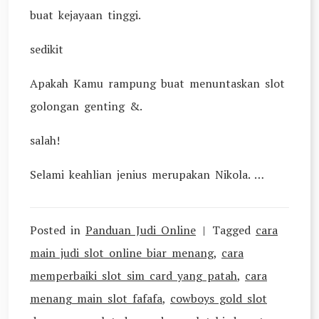
buat kejayaan tinggi.
sedikit
Apakah Kamu rampung buat menuntaskan slot
golongan genting &.
salah!
Selami keahlian jenius merupakan Nikola. …
Posted in
Panduan Judi Online
Tagged
cara
main judi slot online biar menang
,
cara
memperbaiki slot sim card yang patah
,
cara
menang main slot fafafa
,
cowboys gold slot