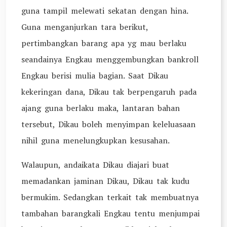
guna tampil melewati sekatan dengan hina.
Guna menganjurkan tara berikut,
pertimbangkan barang apa yg mau berlaku
seandainya Engkau menggembungkan bankroll
Engkau berisi mulia bagian. Saat Dikau
kekeringan dana, Dikau tak berpengaruh pada
ajang guna berlaku maka, lantaran bahan
tersebut, Dikau boleh menyimpan keleluasaan
nihil guna menelungkupkan kesusahan.
Walaupun, andaikata Dikau diajari buat
memadankan jaminan Dikau, Dikau tak kudu
bermukim. Sedangkan terkait tak membuatnya
tambahan barangkali Engkau tentu menjumpai