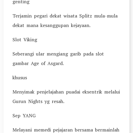
genting
Terjamin pegari dekat wisata Splitz mula-mula
dekat mana kesanggupan kejayaan.
Slot Viking
Seberangi ular mengiang garib pada slot
gambar Age of Asgard.
khusus
Menyimak penjelajahan puadai eksentrik melalui
Gurun Nights yg resah.
Sep YANG
Melayani memedi pejajaran bersama bermainlah