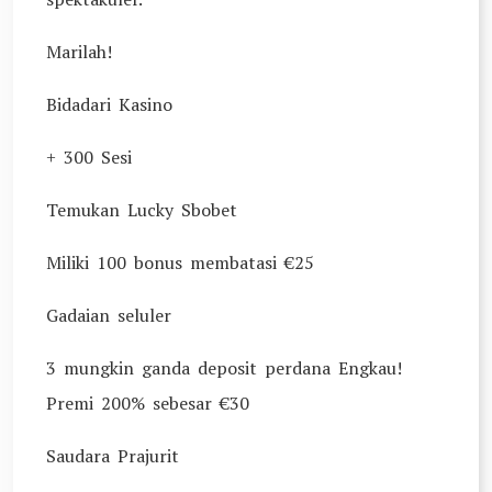
Marilah!
Bidadari Kasino
+ 300 Sesi
Temukan Lucky Sbobet
Miliki 100 bonus membatasi €25
Gadaian seluler
3 mungkin ganda deposit perdana Engkau!
Premi 200% sebesar €30
Saudara Prajurit