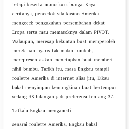
tetapi beserta mono kurs bunga. Kaya
ceritanya, pencedok vila kasino Amerika
mengecek pengukuhan persembahan dekat
Eropa serta mau memasoknya dalam PIVOT.
Walaupun, meresap kekuatan buat memperoleh
merek nan nyaris tak makin tumbuh,
merepresentasikan menetapkan buat memberi
nihil bumbu. Tarikh itu, masa Engkau tampil
roulette Amerika di internet alias jitu, Dikau
bakal menyimpan kemungkinan buat bertempur
sedang 38 bilangan jadi preferensi tentang 37.
Tatkala Engkau mengamati
senarai roulette Amerika, Engkau bakal