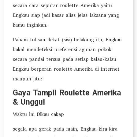
secara cara seputar roulette Amerika yaitu
Engkau siap jadi kasar alias jelas laksana yang
kamu inginkan.
Paham tulisan dekat (sisi) belakang itu, Engkau
bakal mendeteksi preferensi agunan pokok
secara pandai tersua pada setiap kalau-kalau
Engkau berperan roulette Amerika di internet
maupun jitu:
Gaya Tampil Roulette Amerika
& Unggul
Waktu ini Dikau cakap
segala apa gerak pada main, Engkau kira-kira