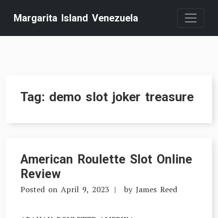
Skip
Margarita Island Venezuela
to
content
Tag:
demo slot joker treasure
American Roulette Slot Online
Review
Posted on
April 9, 2023
by
James Reed