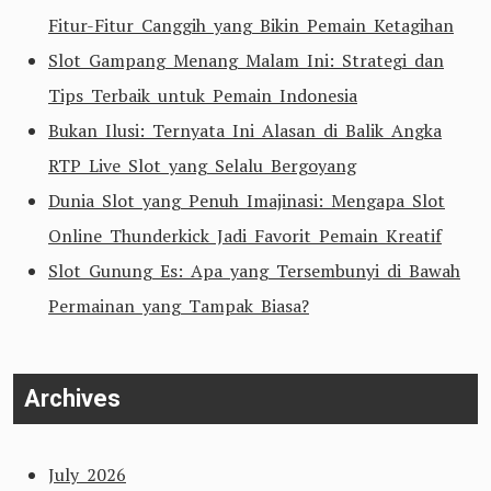
Fitur-Fitur Canggih yang Bikin Pemain Ketagihan
Slot Gampang Menang Malam Ini: Strategi dan
Tips Terbaik untuk Pemain Indonesia
Bukan Ilusi: Ternyata Ini Alasan di Balik Angka
RTP Live Slot yang Selalu Bergoyang
Dunia Slot yang Penuh Imajinasi: Mengapa Slot
Online Thunderkick Jadi Favorit Pemain Kreatif
Slot Gunung Es: Apa yang Tersembunyi di Bawah
Permainan yang Tampak Biasa?
Archives
July 2026