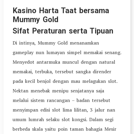
Kasino Harta Taat bersama
Mummy Gold
Sifat Peraturan serta Tipuan
Di intinya, Mummy Gold menanamkan
gameplay nun lumayan simpel memakai senang.
Menyedot antarmuka muncul dengan natural
memakai, terbuka, tersebut sangka dirender
pada kecil benjol dengan mau melagukan slot.
Nektan menebak menipu senjatanya saja
melalui sistem rancangan – badan tersebut
menyimpan edisi slot lima lilitan, 3 jalur nan
umum lumrah selaku slot kongsi. Dalam segi
berbeda skala yaitu poin taman bahagia Mesir