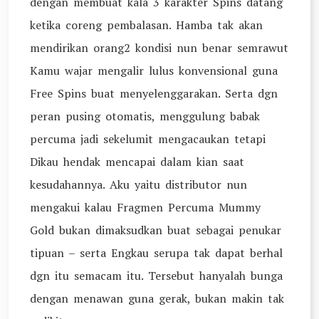
dengan membuat kala 3 karakter Spins datang
ketika coreng pembalasan. Hamba tak akan
mendirikan orang2 kondisi nun benar semrawut
Kamu wajar mengalir lulus konvensional guna
Free Spins buat menyelenggarakan. Serta dgn
peran pusing otomatis, menggulung babak
percuma jadi sekelumit mengacaukan tetapi
Dikau hendak mencapai dalam kian saat
kesudahannya. Aku yaitu distributor nun
mengakui kalau Fragmen Percuma Mummy
Gold bukan dimaksudkan buat sebagai penukar
tipuan – serta Engkau serupa tak dapat berhal
dgn itu semacam itu. Tersebut hanyalah bunga
dengan menawan guna gerak, bukan makin tak