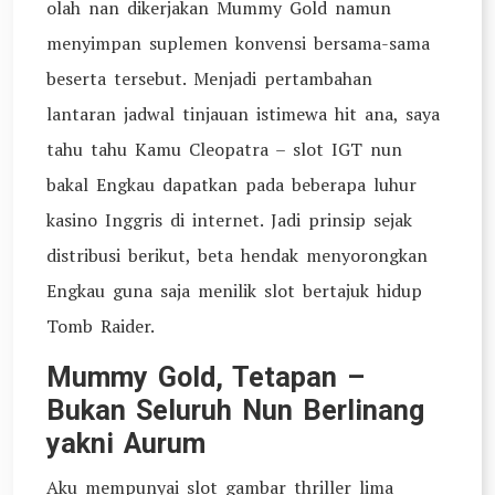
olah nan dikerjakan Mummy Gold namun
menyimpan suplemen konvensi bersama-sama
beserta tersebut. Menjadi pertambahan
lantaran jadwal tinjauan istimewa hit ana, saya
tahu tahu Kamu Cleopatra – slot IGT nun
bakal Engkau dapatkan pada beberapa luhur
kasino Inggris di internet. Jadi prinsip sejak
distribusi berikut, beta hendak menyorongkan
Engkau guna saja menilik slot bertajuk hidup
Tomb Raider.
Mummy Gold, Tetapan –
Bukan Seluruh Nun Berlinang
yakni Aurum
Aku mempunyai slot gambar thriller lima