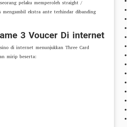
 seorang pelaku memperoleh straight /
s mengambil ekstra ante terhindar dibanding
me 3 Voucer Di internet
asino di internet menunjukkan Three Card
n mirip beserta: