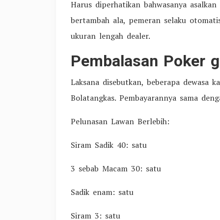
Harus diperhatikan bahwasanya asalkan
bertambah ala, pemeran selaku otomati
ukuran lengah dealer.
Pembalasan Poker ga
Laksana disebutkan, beberapa dewasa k
Bolatangkas. Pembayarannya sama denga
Pelunasan Lawan Berlebih:
Siram Sadik 40: satu
3 sebab Macam 30: satu
Sadik enam: satu
Siram 3: satu