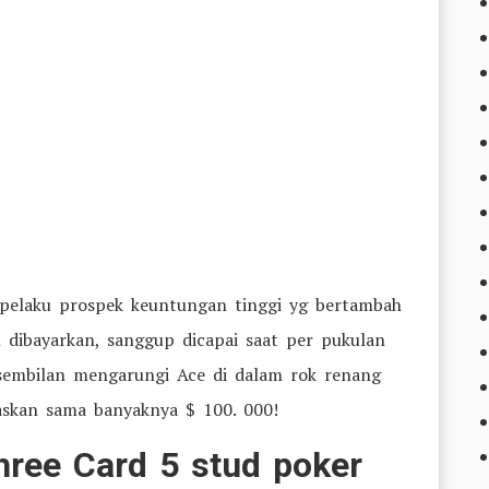
 pelaku prospek keuntungan tinggi yg bertambah
dibayarkan, sanggup dicapai saat per pukulan
sembilan mengarungi Ace di dalam rok renang
askan sama banyaknya $ 100. 000!
hree Card 5 stud poker