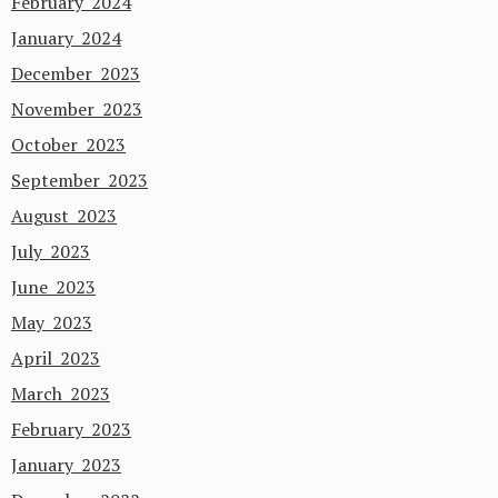
February 2024
January 2024
December 2023
November 2023
October 2023
September 2023
August 2023
July 2023
June 2023
May 2023
April 2023
March 2023
February 2023
January 2023