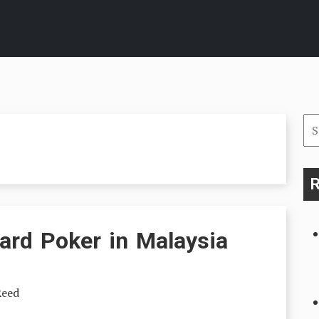
Se
for
R
ard Poker in Malaysia
Reed