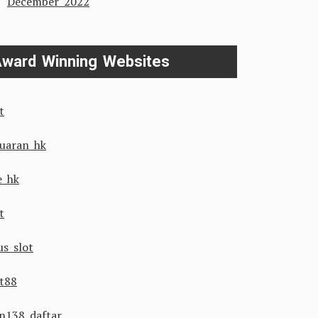
December 2022
ward Winning Websites
t
luaran hk
e hk
t
us slot
ot88
an138 daftar