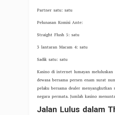
Partner satu: satu
Pelunasan Komisi Ante:
Straight Flush 5: satu
3 lantaran Macam 4: satu
Sadik satu: satu
Kasino di internet lumayan meluluskan
dewasa bersama persen enam surat nun 
pelaku bersama dealer menyangkutkan 
negara permata. Jumlah kasino menunt
Jalan Lulus dalam T