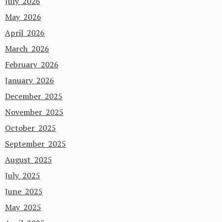
July 2026
May 2026
April 2026
March 2026
February 2026
January 2026
December 2025
November 2025
October 2025
September 2025
August 2025
July 2025
June 2025
May 2025