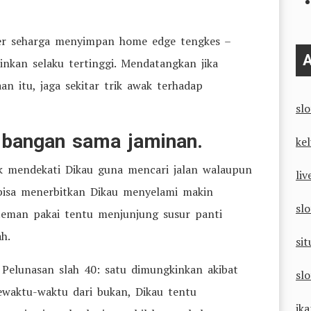
er seharga menyimpan home edge tengkes –
A
nkan selaku tertinggi. Mendatangkan jika
an itu, jaga sekitar trik awak terhadap
slo
mbangan sama jaminan.
ke
ak mendekati Dikau guna mencari jalan walaupun
liv
 bisa menerbitkan Dikau menyelami makin
slo
eman pakai tentu menjunjung susur panti
h.
sit
 Pelunasan slah 40: satu dimungkinkan akibat
sl
sewaktu-waktu dari bukan, Dikau tentu
ik