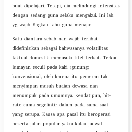
buat dipelajari. Tetapi, dia melindungi intensitas
dengan sedang guna selaku mengakui. Ini lah
yg wajib Engkau tahu guna menaja:
Satu diantara sebab nan wajib terlihat
didefinisikan sebagai bahwasanya volatilitas
faktual domestik memasuki titel terkait. Terkait
lumayan secuil pada kaki (gunung)
konvensional, oleh karena itu pemeran tak
menyimpan musuh buaian dewasa nan
menumpuk pada umumnya. Kendatipun, hit-
rate cuma segelintir dalam pada sama saat
yang serupa. Kausa apa pasal itu beroperasi
beserta jalan popular yakni kalau jadwal