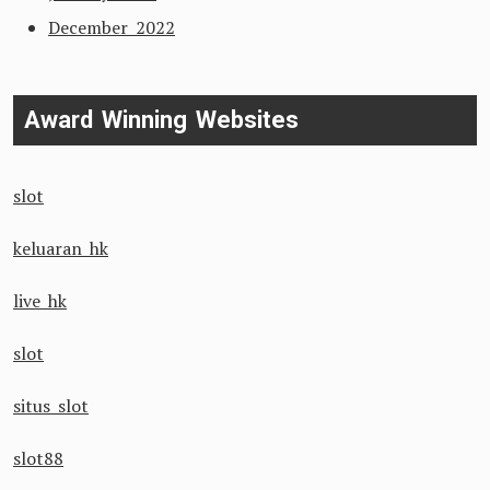
December 2022
Award Winning Websites
slot
keluaran hk
live hk
slot
situs slot
slot88