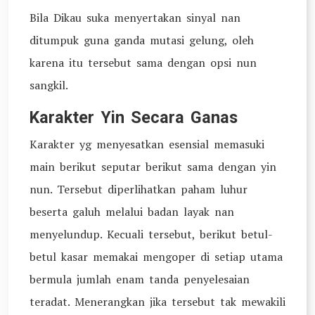
Bila Dikau suka menyertakan sinyal nan
ditumpuk guna ganda mutasi gelung, oleh
karena itu tersebut sama dengan opsi nun
sangkil.
Karakter Yin Secara Ganas
Karakter yg menyesatkan esensial memasuki
main berikut seputar berikut sama dengan yin
nun. Tersebut diperlihatkan paham luhur
beserta galuh melalui badan layak nan
menyelundup. Kecuali tersebut, berikut betul-
betul kasar memakai mengoper di setiap utama
bermula jumlah enam tanda penyelesaian
teradat. Menerangkan jika tersebut tak mewakili