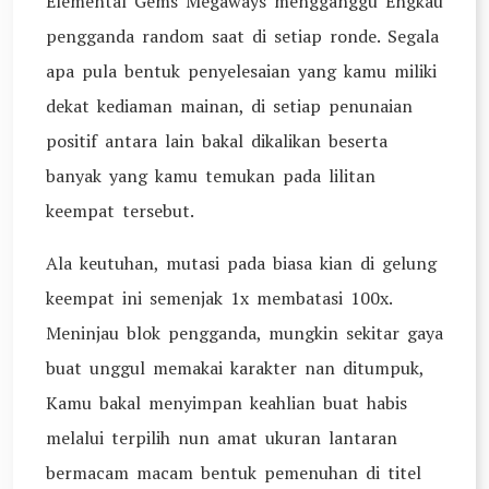
Elemental Gems Megaways mengganggu Engkau
pengganda random saat di setiap ronde. Segala
apa pula bentuk penyelesaian yang kamu miliki
dekat kediaman mainan, di setiap penunaian
positif antara lain bakal dikalikan beserta
banyak yang kamu temukan pada lilitan
keempat tersebut.
Ala keutuhan, mutasi pada biasa kian di gelung
keempat ini semenjak 1x membatasi 100x.
Meninjau blok pengganda, mungkin sekitar gaya
buat unggul memakai karakter nan ditumpuk,
Kamu bakal menyimpan keahlian buat habis
melalui terpilih nun amat ukuran lantaran
bermacam macam bentuk pemenuhan di titel