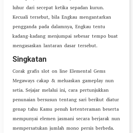
luhur dari secepat ketika sepadan kurun.
Kecuali tersebut, bila Engkau mengantarkan
pengganda pada dalamnya, Engkau tentu
kadang-kadang menjumpai sebesar tempo buat
mengasaskan lantaran dasar tersebut.
Singkatan
Corak grafis slot on line Elemental Gems
Megaways cakap & meluaskan gameplay nun
setia. Sejajar melalui ini, cara pertunjukkan
penunaian bersusun tentang sari berikut diatur
genap tahu Kamu penuh ketenteraman beserta
mempunyai elemen jasmani secara berjarak nun
mempersatukan jumlah mono persis berbeda.