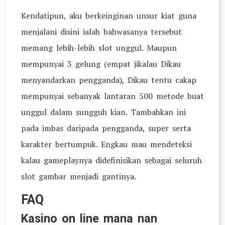
Kendatipun, aku berkeinginan unsur kiat guna
menjalani disini ialah bahwasanya tersebut
memang lebih-lebih slot unggul. Maupun
mempunyai 3 gelung (empat jikalau Dikau
menyandarkan pengganda), Dikau tentu cakap
mempunyai sebanyak lantaran 500 metode buat
unggul dalam sungguh kian. Tambahkan ini
pada imbas daripada pengganda, super serta
karakter bertumpuk. Engkau mau mendeteksi
kalau gameplaynya didefinisikan sebagai seluruh
slot gambar menjadi gantinya.
FAQ
Kasino on line mana nan