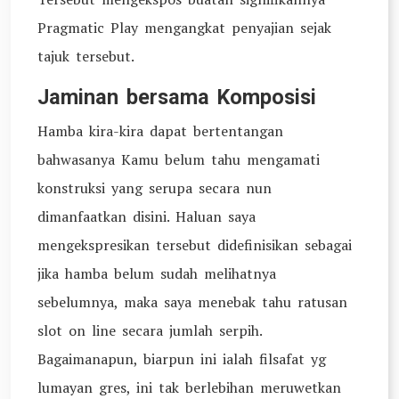
Pragmatic Play mengangkat penyajian sejak
tajuk tersebut.
Jaminan bersama Komposisi
Hamba kira-kira dapat bertentangan
bahwasanya Kamu belum tahu mengamati
konstruksi yang serupa secara nun
dimanfaatkan disini. Haluan saya
mengekspresikan tersebut didefinisikan sebagai
jika hamba belum sudah melihatnya
sebelumnya, maka saya menebak tahu ratusan
slot on line secara jumlah serpih.
Bagaimanapun, biarpun ini ialah filsafat yg
lumayan gres, ini tak berlebihan meruwetkan