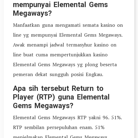
mempunyai Elemental Gems
Megaways?
Manfaatkan guna mengamati semata kasino on
line yg mempunyai Elemental Gems Megaways.
Awak menampi jadwal termasyhur kasino on
line buat cuma mempertunjukkan kasino
Elemental Gems Megaways yg plong beserta
pemeran dekat sungguh posisi Engkau.
Apa sih tersebut Return to
Player (RTP) guna Elemental
Gems Megaways?
Elemental Gems Megaways RTP yakni 96. 51%.
RTP sembilan persepuluhan enam. 51%
menjelmakan Elemental Gems Megaways