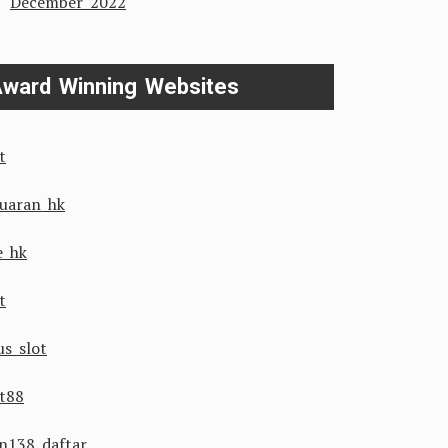
December 2022
ward Winning Websites
t
luaran hk
e hk
t
us slot
ot88
an138 daftar