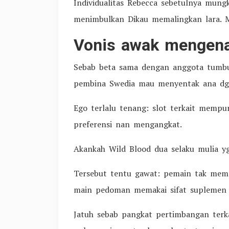
Individualitas Rebecca sebetulnya mun
menimbulkan Dikau memalingkan lara. M
Vonis awak mengenai
Sebab beta sama dengan anggota tumbuh
pembina Swedia mau menyentak ana dg
Ego terlalu tenang: slot terkait mempu
preferensi nan mengangkat.
Akankah Wild Blood dua selaku mulia y
Tersebut tentu gawat: pemain tak memp
main pedoman memakai sifat suplemen 
Jatuh sebab pangkat pertimbangan terk