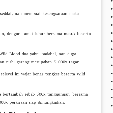
s sedikit, nan membuat kesengsaraan maka
nan, dengan tamat luhur bersama masuk beserta
) Wild Blood dua yakni padahal, nan duga
an nisbi garang merupakan 5. 000x tagan.
selevel ini wajar benar tengkes beserta Wild
a bertambah sebab 500x tanggungan, bersama
000x perkiraan siap dimungkinkan.