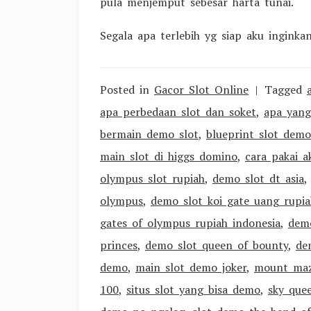
pula menjemput sebesar harta tunai.
Segala apa terlebih yg siap aku inginka
Posted in
Gacor Slot Online
Tagged
apa perbedaan slot dan soket
,
apa yang
bermain demo slot
,
blueprint slot demo
main slot di higgs domino
,
cara pakai 
olympus slot rupiah
,
demo slot dt asia
olympus
,
demo slot koi gate uang rupi
gates of olympus rupiah indonesia
,
dem
princes
,
demo slot queen of bounty
,
de
demo
,
main slot demo joker
,
mount maz
100
,
situs slot yang bisa demo
,
sky que