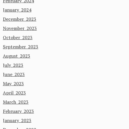
February 2024
January 2024
December 2023
November 2023
October 2023
September 2023
August 2023
July 2023
June 2023
May 2023
April 2023
March 2023
February 2023
January 2023