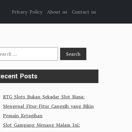
Privacy Policy
About us
Contact us
arch
:
ecent Posts
RTG Slots Bukan Sekadar Slot Biasa:
Mengenal Fitur-Fitur Canggih yang Bikin
Pemain Ketagihan
Slot Gampang Menang Malam Ini: