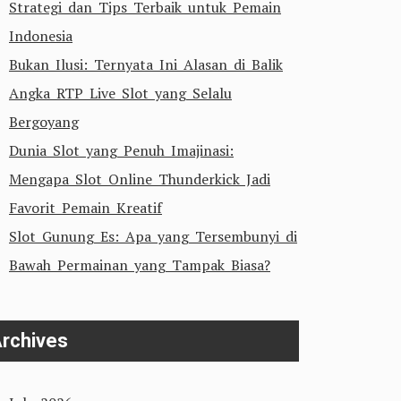
Strategi dan Tips Terbaik untuk Pemain
Indonesia
Bukan Ilusi: Ternyata Ini Alasan di Balik
Angka RTP Live Slot yang Selalu
Bergoyang
Dunia Slot yang Penuh Imajinasi:
Mengapa Slot Online Thunderkick Jadi
Favorit Pemain Kreatif
Slot Gunung Es: Apa yang Tersembunyi di
Bawah Permainan yang Tampak Biasa?
rchives