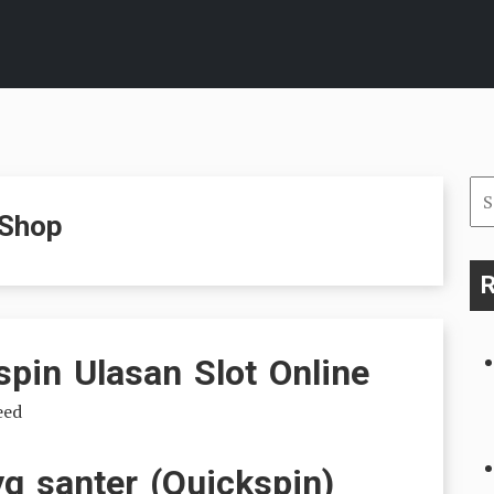
Se
 Shop
for
R
spin Ulasan Slot Online
eed
yg santer (Quickspin)