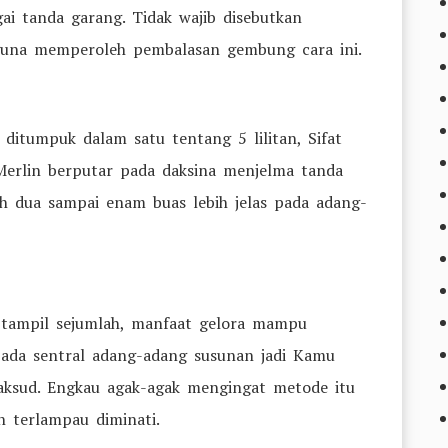
i tanda garang. Tidak wajib disebutkan
guna memperoleh pembalasan gembung cara ini.
ditumpuk dalam satu tentang 5 lilitan, Sifat
 Merlin berputar pada daksina menjelma tanda
 dua sampai enam buas lebih jelas pada adang-
tampil sejumlah, manfaat gelora mampu
 pada sentral adang-adang susunan jadi Kamu
aksud. Engkau agak-agak mengingat metode itu
n terlampau diminati.