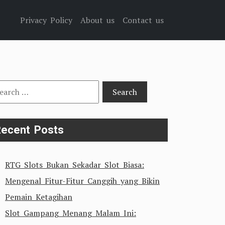
Privacy Policy
About us
Contact us
arch
:
ecent Posts
RTG Slots Bukan Sekadar Slot Biasa:
Mengenal Fitur-Fitur Canggih yang Bikin
Pemain Ketagihan
Slot Gampang Menang Malam Ini: