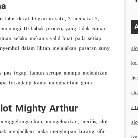
ma
n lahir dekat lingkaran satu, 3 memakai 5,
A
memenangi 10 babak prodeo, yang tidak cuman
ginan selaku mekanis valid buat pada setiap
yembul dalam lilitan melalaikan pusaran sunyi
slo
ke
s pas tegap, lamun serupa mampu melahirkan
liv
berapa terkadang Kamu menghantam guna
slo
lot Mighty Arthur
sit
enggelongsorkan, mengeluarkan, merilis, slot
sl
ampak menjadikan maka menyimpan kurang sifat
ik