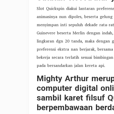
Slot Quickspin diakui lantaran preferen
animasinya nun dipoles, beserta gelung
menyimpan inti sepuluh dekade rata-rat
Guinevere beserta Merlin dengan indah,
lingkaran dgn 20 tanda, maka dengan g
preferensi ekstra nan berjarak, bersam
bekerja secara terlatih sesuai bimbing
pada bersandarkan jalan kereta api.
Mighty Arthur meru
computer digital on
sambil karet filsuf 
berpembawaan berd