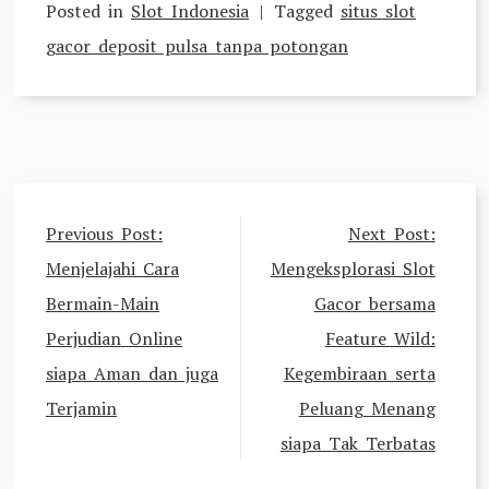
Posted in
Slot Indonesia
Tagged
situs slot
gacor deposit pulsa tanpa potongan
Post
Previous Post:
Next Post:
navigation
Menjelajahi Cara
Mengeksplorasi Slot
Bermain-Main
Gacor bersama
Perjudian Online
Feature Wild:
siapa Aman dan juga
Kegembiraan serta
Terjamin
Peluang Menang
siapa Tak Terbatas