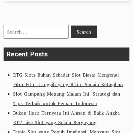
Search
for:
Recent Posts
RTG Slots Bukan Sekadar Slot Biasa: Mengenal
Fitur-Fitur Canggih yang Bikin Pemain Ketagihan
Slot Gampang Menang Malam Ini: Strategi dan
Tips Terbaik untuk Pemain Indonesia
Bukan Ilusi: Ternyata Ini Alasan di Balik Angka
RTP Live Slot yang Selalu Bergoyang
Dunia Slot yang Penuh Imajinasi: Mengapa Slot