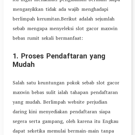
mengasyikkan tidak ada wajib menghadapi
berlimpah kerumitan.Berikut adalah sejumlah
sebab mengapa menyeleksi slot gacor maxwin
bebas rumit sekali bermanfaat:
1. Proses Pendaftaran yang
Mudah
Salah satu keuntungan pokok sebab slot gacor
maxwin bebas sulit ialah tahapan pendaftaran
yang mudah. Berlimpah website perjudian
daring kini menyediakan pendaftaran siapa
segera serta gampang, oleh karena itu Engkau
dapat seketika memulai bermain-main tanpa