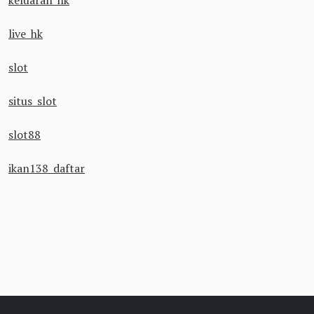
keluaran hk
live hk
slot
situs slot
slot88
ikan138 daftar