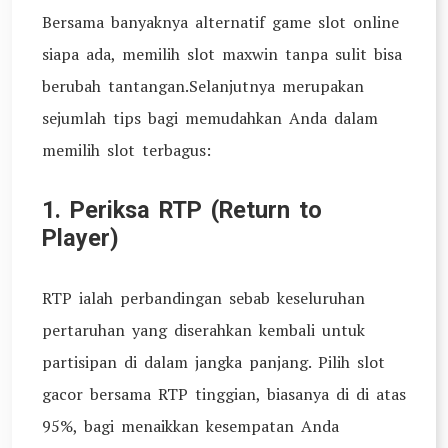
Bersama banyaknya alternatif game slot online
siapa ada, memilih slot maxwin tanpa sulit bisa
berubah tantangan.Selanjutnya merupakan
sejumlah tips bagi memudahkan Anda dalam
memilih slot terbagus:
1. Periksa RTP (Return to
Player)
RTP ialah perbandingan sebab keseluruhan
pertaruhan yang diserahkan kembali untuk
partisipan di dalam jangka panjang. Pilih slot
gacor bersama RTP tinggian, biasanya di di atas
95%, bagi menaikkan kesempatan Anda