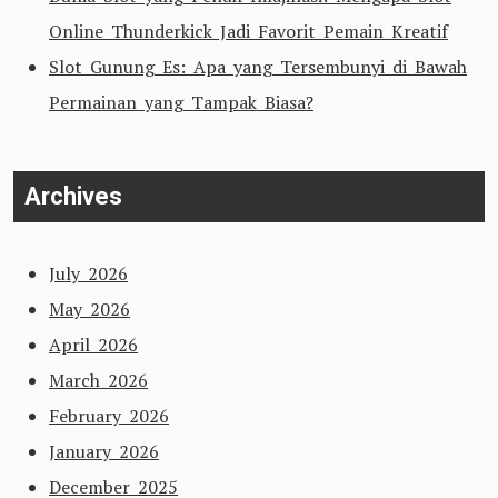
Online Thunderkick Jadi Favorit Pemain Kreatif
Slot Gunung Es: Apa yang Tersembunyi di Bawah
Permainan yang Tampak Biasa?
Archives
July 2026
May 2026
April 2026
March 2026
February 2026
January 2026
December 2025