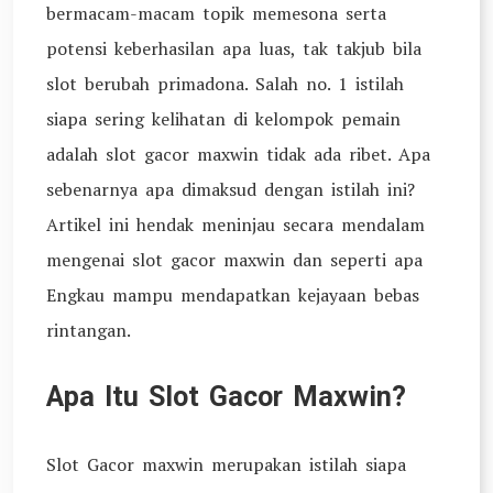
bermacam-macam topik memesona serta
potensi keberhasilan apa luas, tak takjub bila
slot berubah primadona. Salah no. 1 istilah
siapa sering kelihatan di kelompok pemain
adalah slot gacor maxwin tidak ada ribet. Apa
sebenarnya apa dimaksud dengan istilah ini?
Artikel ini hendak meninjau secara mendalam
mengenai slot gacor maxwin dan seperti apa
Engkau mampu mendapatkan kejayaan bebas
rintangan.
Apa Itu Slot Gacor Maxwin?
Slot Gacor maxwin merupakan istilah siapa