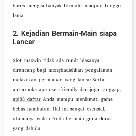
harus mengisi banyak formulir maupun tunggu
lama.
2. Kejadian Bermain-Main siapa
Lancar
Slot maxwin tidak ada rumit biasanya
dirancang bagi menghadiahkan pengalaman
melakukan permainan yang lancar.Serta
antarmuka apa user-friendly dan juga tanggap,
api88 daftar
Anda mampu menikmati game
bebas hambatan. Hal ini sangat esensial,
utamanya waktu Anda bermain guna durasi
yang dahulu.