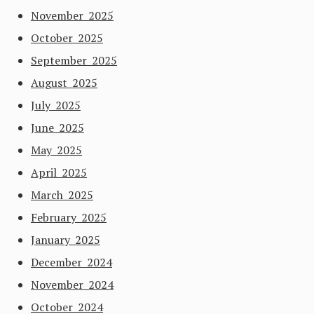
November 2025
October 2025
September 2025
August 2025
July 2025
June 2025
May 2025
April 2025
March 2025
February 2025
January 2025
December 2024
November 2024
October 2024