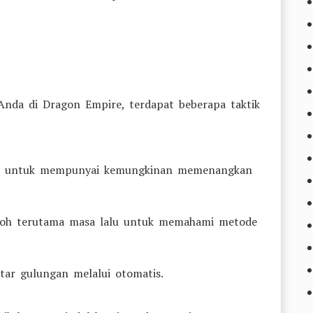
Anda di Dragon Empire, terdapat beberapa taktik
m untuk mempunyai kemungkinan memenangkan
ntoh terutama masa lalu untuk memahami metode
tar gulungan melalui otomatis.