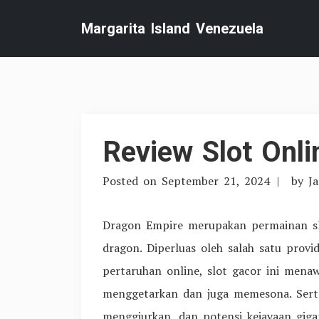
Skip
Margarita Island Venezuela
to
content
Review Slot Onl
Posted on
September 21, 2024
by
J
Dragon Empire merupakan permainan sl
dragon. Diperluas oleh salah satu provi
pertaruhan online, slot gacor ini men
menggetarkan dan juga memesona. Serta
menggiurkan, dan potensi kejayaan gig