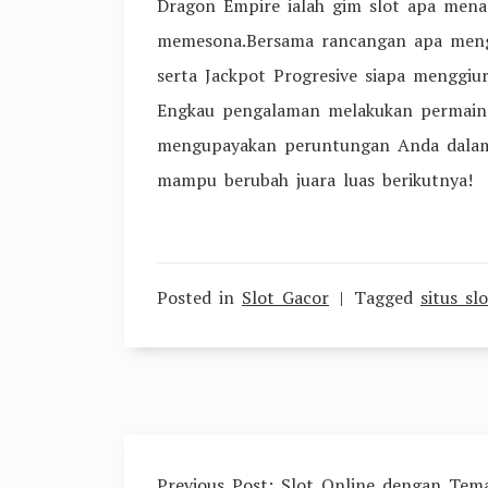
Dragon Empire ialah gim slot apa menar
memesona.Bersama rancangan apa meng
serta Jackpot Progresive siapa menggiu
Engkau pengalaman melakukan permaina
mengupayakan peruntungan Anda dalam
mampu berubah juara luas berikutnya!
Posted in
Slot Gacor
Tagged
situs sl
Post
Previous Post:
Slot Online dengan Tem