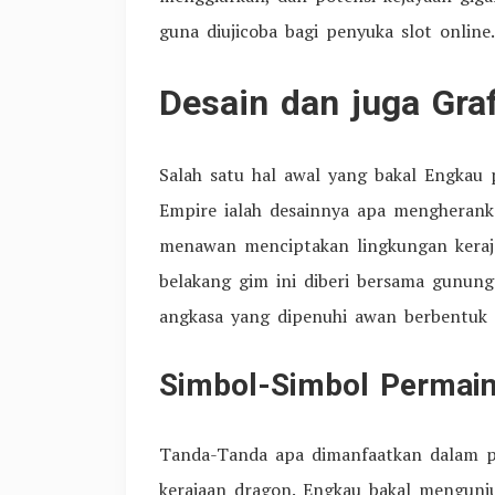
guna diujicoba bagi penyuka slot online.
Desain dan juga Graf
Salah satu hal awal yang bakal Engkau
Empire ialah desainnya apa mengherankan
menawan menciptakan lingkungan kerajaa
belakang gim ini diberi bersama gunun
angkasa yang dipenuhi awan berbentuk 
Simbol-Simbol Permai
Tanda-Tanda apa dimanfaatkan dalam pe
kerajaan dragon. Engkau bakal mengunju