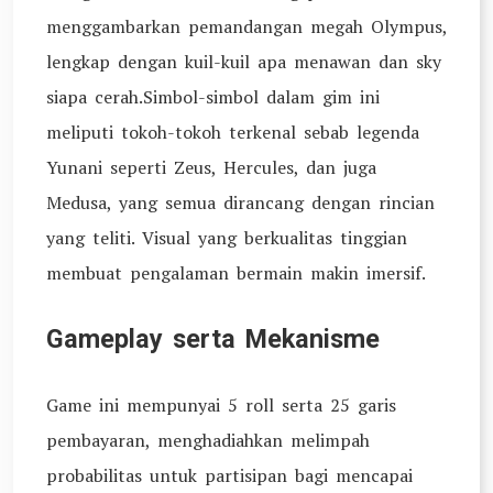
menggambarkan pemandangan megah Olympus,
lengkap dengan kuil-kuil apa menawan dan sky
siapa cerah.Simbol-simbol dalam gim ini
meliputi tokoh-tokoh terkenal sebab legenda
Yunani seperti Zeus, Hercules, dan juga
Medusa, yang semua dirancang dengan rincian
yang teliti. Visual yang berkualitas tinggian
membuat pengalaman bermain makin imersif.
Gameplay serta Mekanisme
Game ini mempunyai 5 roll serta 25 garis
pembayaran, menghadiahkan melimpah
probabilitas untuk partisipan bagi mencapai