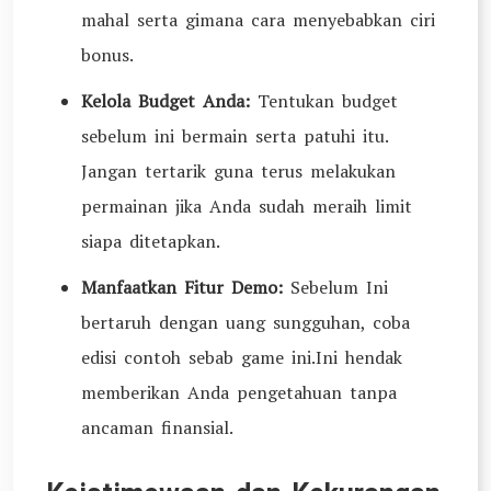
mahal serta gimana cara menyebabkan ciri
bonus.
Kelola Budget Anda:
Tentukan budget
sebelum ini bermain serta patuhi itu.
Jangan tertarik guna terus melakukan
permainan jika Anda sudah meraih limit
siapa ditetapkan.
Manfaatkan Fitur Demo:
Sebelum Ini
bertaruh dengan uang sungguhan, coba
edisi contoh sebab game ini.Ini hendak
memberikan Anda pengetahuan tanpa
ancaman finansial.