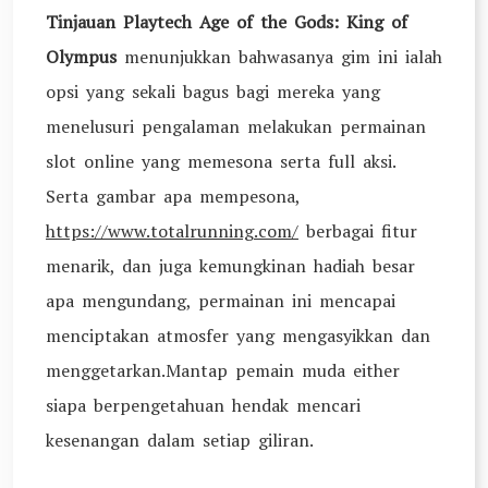
Tinjauan Playtech Age of the Gods: King of
Olympus
menunjukkan bahwasanya gim ini ialah
opsi yang sekali bagus bagi mereka yang
menelusuri pengalaman melakukan permainan
slot online yang memesona serta full aksi.
Serta gambar apa mempesona,
https://www.totalrunning.com/
berbagai fitur
menarik, dan juga kemungkinan hadiah besar
apa mengundang, permainan ini mencapai
menciptakan atmosfer yang mengasyikkan dan
menggetarkan.Mantap pemain muda either
siapa berpengetahuan hendak mencari
kesenangan dalam setiap giliran.