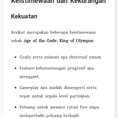
Keistimewaan dan Kekurangan
Kekuatan
Berikut merupakan beberapa keistimewaan
sebab
Age of the Gods: King of Olympus
:
Grafis serta animasi apa eksternal umum.
Feature keberuntungan progresif apa
menggaet.
Gameplay apa mudah dimengerti serta
tepat untuk segala level partisipan.
Peluang untuk memicu rotasi free siapa
memperbaiki peluang berhasil.