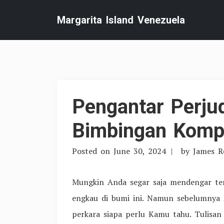
Skip
Margarita Island Venezuela
to
content
Pengantar Perjud
Bimbingan Komp
Posted on
June 30, 2024
by
James R
Mungkin Anda segar saja mendengar tent
engkau di bumi ini. Namun sebelumnya 
perkara siapa perlu Kamu tahu. Tulisa