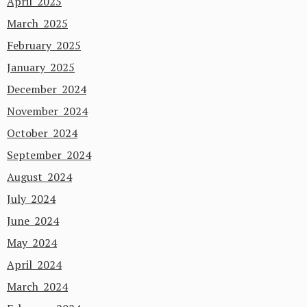
April 2025
March 2025
February 2025
January 2025
December 2024
November 2024
October 2024
September 2024
August 2024
July 2024
June 2024
May 2024
April 2024
March 2024