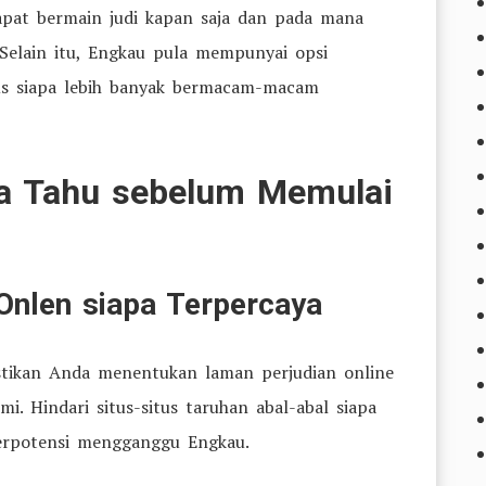
apat bermain judi kapan saja dan pada mana
Selain itu, Engkau pula mempunyai opsi
us siapa lebih banyak bermacam-macam
da Tahu sebelum Memulai
 Onlen siapa Terpercaya
astikan Anda menentukan laman perjudian online
mi. Hindari situs-situs taruhan abal-abal siapa
 berpotensi mengganggu Engkau.