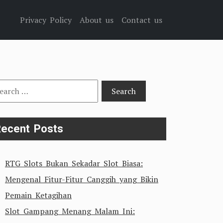
Privacy Policy
About us
Contact us
arch
:
ecent Posts
RTG Slots Bukan Sekadar Slot Biasa:
Mengenal Fitur-Fitur Canggih yang Bikin
Pemain Ketagihan
Slot Gampang Menang Malam Ini: