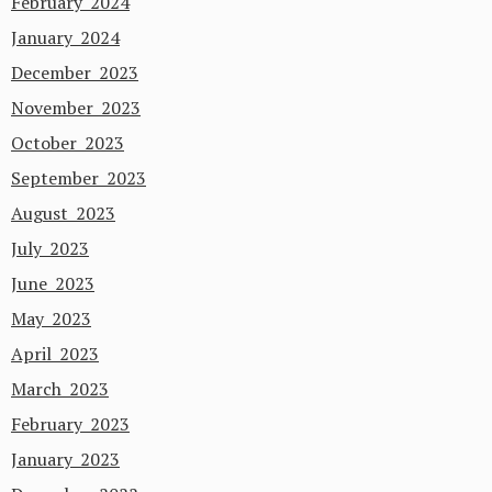
February 2024
January 2024
December 2023
November 2023
October 2023
September 2023
August 2023
July 2023
June 2023
May 2023
April 2023
March 2023
February 2023
January 2023