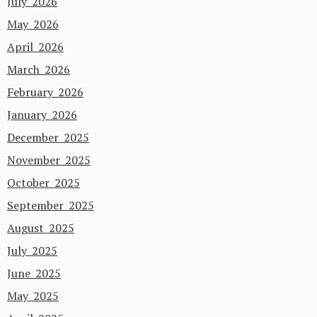
July 2026
May 2026
April 2026
March 2026
February 2026
January 2026
December 2025
November 2025
October 2025
September 2025
August 2025
July 2025
June 2025
May 2025