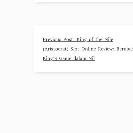
Post
Previous Post:
King of the Nile
navigation
(Aristocrat) Slot Online Review: Beruba
King’S Game dalam Nil