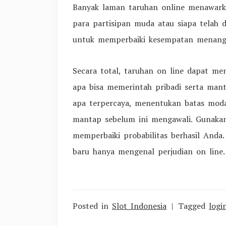
Banyak laman taruhan online menawar
para partisipan muda atau siapa telah d
untuk memperbaiki kesempatan menan
Secara total, taruhan on line dapat me
apa bisa memerintah pribadi serta mant
apa terpercaya, menentukan batas mod
mantap sebelum ini mengawali. Gunakan
memperbaiki probabilitas berhasil Anda
baru hanya mengenal perjudian on line.
Posted in
Slot Indonesia
Tagged
logi