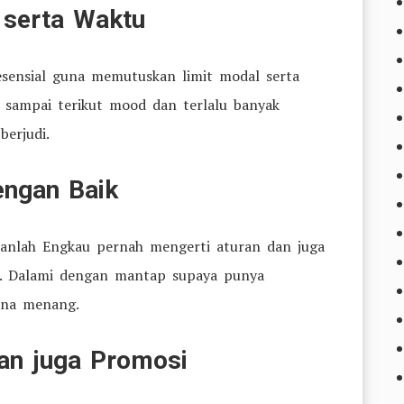
 serta Waktu
 esensial guna memutuskan limit modal serta
 sampai terikut mood dan terlalu banyak
erjudi.
engan Baik
kanlah Engkau pernah mengerti aturan dan juga
 Dalami dengan mantap supaya punya
una menang.
an juga Promosi