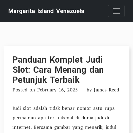
Skip
Margarita Island Venezuela
to
content
Panduan Komplet Judi
Slot: Cara Menang dan
Petunjuk Terbaik
Posted on
February 16, 2025
by
James Reed
Judi slot adalah tidak benar nomor satu rupa
permainan apa ter- dikenal di dunia judi di
internet. Bersama gambar yang menarik, judul