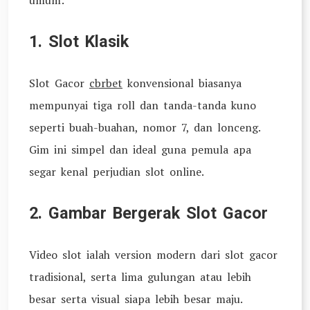
umum:
1. Slot Klasik
Slot Gacor
cbrbet
konvensional biasanya
mempunyai tiga roll dan tanda-tanda kuno
seperti buah-buahan, nomor 7, dan lonceng.
Gim ini simpel dan ideal guna pemula apa
segar kenal perjudian slot online.
2. Gambar Bergerak Slot Gacor
Video slot ialah version modern dari slot gacor
tradisional, serta lima gulungan atau lebih
besar serta visual siapa lebih besar maju.