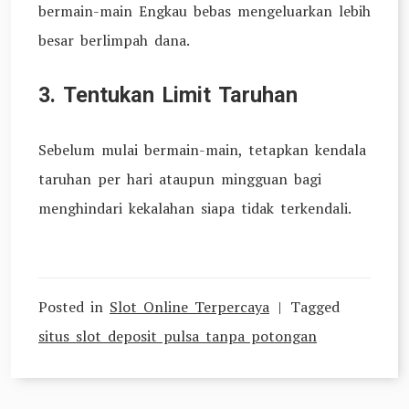
bermain-main Engkau bebas mengeluarkan lebih
besar berlimpah dana.
3. Tentukan Limit Taruhan
Sebelum mulai bermain-main, tetapkan kendala
taruhan per hari ataupun mingguan bagi
menghindari kekalahan siapa tidak terkendali.
Posted in
Slot Online Terpercaya
Tagged
situs slot deposit pulsa tanpa potongan