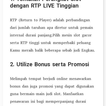
dengan RTP LIVE Tinggian
RTP (Return to Player) adalah perbandingan
dari jumlah taruhan apa diretur untuk pemain
internal durasi panjang.Pilih mesin slot gacor
serta RTP tinggi untuk memperbaiki peluang
Kamu meraih balik beberapa sebab judi Engkau.
2. Utilize Bonus serta Promosi
Melimpah tempat berjudi online menawarkan
bonus dan juga promosi yang dapat digunakan
guna bermain-main judi slot. Manfaatkan
penawaran ini bagi memperpanjang durasi