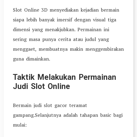
Slot Online 3D menyediakan kejadian bermain
siapa lebih banyak imersif dengan visual tiga
dimensi yang menakjubkan. Permainan ini
sering masa punya cerita atau judul yang
menggaet, membuatnya makin menggembirakan
guna dimainkan.
Taktik Melakukan Permainan
Judi Slot Online
Bermain judi slot gacor teramat
gampang.Selanjutnya adalah tahapan basic bagi
mulai: