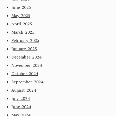
June 2025
May 2025
April 2025
March 2025
February 2025
January 2025
December 2024
November 2024
October 2024
September 2024
August 2024
July 2024
June 2024
May 2024