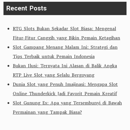
Recent Posts
RTG Slots Bukan Sekadar Slot Biasa: Mengenal
Fitur-Fitur Canggih yang Bikin Pemain Ketagihan
Slot Gampang Menang Malam Ini: Strategi dan
Tips Terbaik untuk Pemain Indonesia
Bukan Ilusi: Ternyata Ini Alasan di Balik Angka
RTP Live Slot yang Selalu Bergoyang
Dunia Slot yang Penuh Imajinasi: Mengapa Slot
Online Thunderkick Jadi Favorit Pemain Kreatif
Slot Gunung Es: Apa yang Tersembunyi di Bawah
Permainan yang Tampak Biasa?