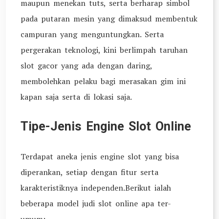
maupun menekan tuts, serta berharap simbol
pada putaran mesin yang dimaksud membentuk
campuran yang menguntungkan. Serta
pergerakan teknologi, kini berlimpah taruhan
slot gacor yang ada dengan daring,
membolehkan pelaku bagi merasakan gim ini
kapan saja serta di lokasi saja.
Tipe-Jenis Engine Slot Online
Terdapat aneka jenis engine slot yang bisa
diperankan, setiap dengan fitur serta
karakteristiknya independen.Berikut ialah
beberapa model judi slot online apa ter-