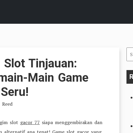
Se
 Slot Tinjauan:
for
main-Main Game
R
 Seru!
 Reed
 gim slot
gacor 77
siapa menggembirakan dan
 alternatif apa tepat! Game slot gacor yang