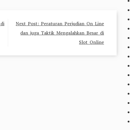
di
Next Post:
Peraturan Perjudian On Line
dan juga Taktik Mengalahkan Besar di
Slot Online