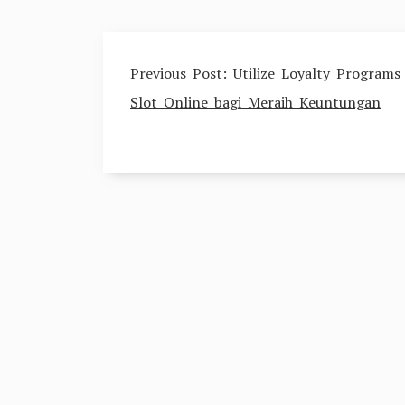
Post
Previous Post:
Utilize Loyalty Programs 
navigation
Slot Online bagi Meraih Keuntungan