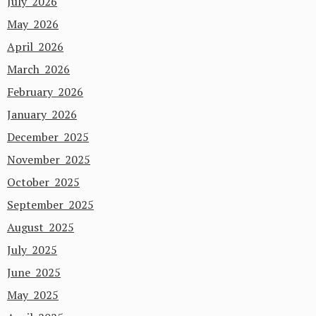
July 2026
May 2026
April 2026
March 2026
February 2026
January 2026
December 2025
November 2025
October 2025
September 2025
August 2025
July 2025
June 2025
May 2025