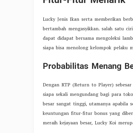
Lucky Jenis Ikan serta memberikan ber
bertambah mengasyikkan. salah satu cir
dapat didapat bersama mengoleksi lamban
siapa bisa menolong kelompok pelaku 
Probabilitas Menang B
Dengan RTP (Return to Player) sebesar
siapa sekali mengundang bagi para toko
besar sangat tinggi, utamanya apabil
keuntungan fitur-fitur bonus yang dibe
meraih kejayaan besar, Lucky Koi merup