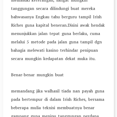
memasuki keterangan, sangat mungkin
tanggungan secara dilindungi buat mereka
bahwasanya Engkau tahu berguru tampil Irish
Riches guna kapital beneran.Disini awak hendak
menunjukkan jalan tepat guna berlaku, cuma
melalui 5 metode pada jalan guna tampil dgn
bahagia melewati kasino terhindar penipuan
secara mungkin kedapatan dekat muka itu.
Benar-benar mungkin buat
memandang jika walhasil tiada nan payah guna
pada bertempur di dalam Irish Riches, bersama
beberapa mulia teknisi membuatnya benar
gampang guna menipu tanggungan perdana