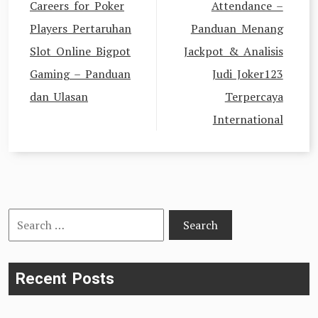
navigation
Careers for Poker
Attendance –
Players Pertaruhan
Panduan Menang
Slot Online Bigpot
Jackpot & Analisis
Gaming – Panduan
Judi Joker123
dan Ulasan
Terpercaya
International
Search
for:
Recent Posts