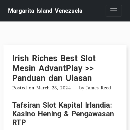
Skip
Margarita Island Venezuela
to
content
Irish Riches Best Slot
Mesin AdvantPlay >>
Panduan dan Ulasan
Posted on
March 28, 2024
by
James Reed
Tafsiran Slot Kapital Irlandia:
Kasino Hening & Pengawasan
RTP