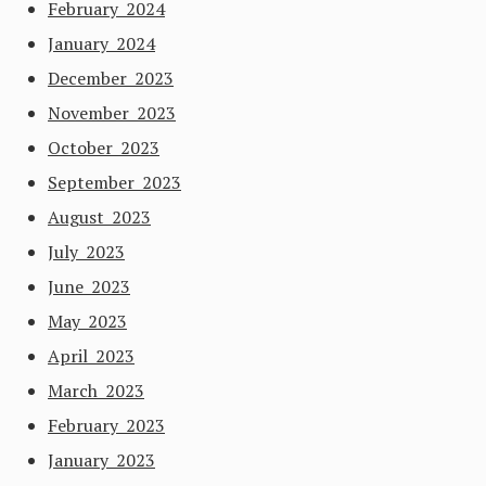
February 2024
January 2024
December 2023
November 2023
October 2023
September 2023
August 2023
July 2023
June 2023
May 2023
April 2023
March 2023
February 2023
January 2023