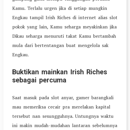
Kamu. Terlalu urgen jika di setiap mungkin
Engkau tampil Irish Riches di internet alias slot
pokok yang lain, Kamu seharga meyakinkan jika
Dikau seharga menuruti takat Kamu bertambah
mula dari bertentangan buat mengelola sak
Engkau.
Buktikan mainkan Irish Riches
sebagai percuma
Saat masuk pada slot anyar, gamer barangkali
mau memeriksa cecair pra merelakan kapital
tersebut nan sesungguhnya. Untungnya waktu
ini makin mudah-mudahan lantaran sebelumnya