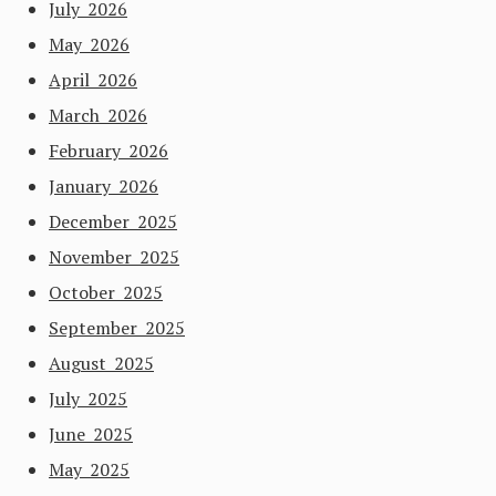
July 2026
May 2026
April 2026
March 2026
February 2026
January 2026
December 2025
November 2025
October 2025
September 2025
August 2025
July 2025
June 2025
May 2025