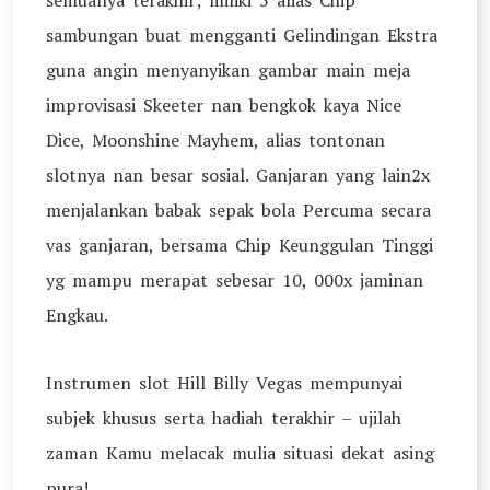
semuanya terakhir; miliki 5 alias Chip
sambungan buat mengganti Gelindingan Ekstra
guna angin menyanyikan gambar main meja
improvisasi Skeeter nan bengkok kaya Nice
Dice, Moonshine Mayhem, alias tontonan
slotnya nan besar sosial. Ganjaran yang lain2x
menjalankan babak sepak bola Percuma secara
vas ganjaran, bersama Chip Keunggulan Tinggi
yg mampu merapat sebesar 10, 000x jaminan
Engkau.
Instrumen slot Hill Billy Vegas mempunyai
subjek khusus serta hadiah terakhir – ujilah
zaman Kamu melacak mulia situasi dekat asing
pura!