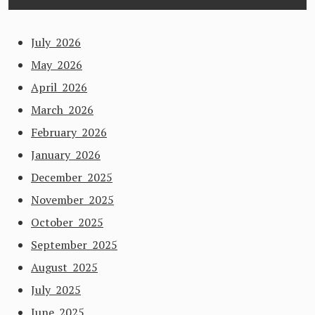
July 2026
May 2026
April 2026
March 2026
February 2026
January 2026
December 2025
November 2025
October 2025
September 2025
August 2025
July 2025
June 2025