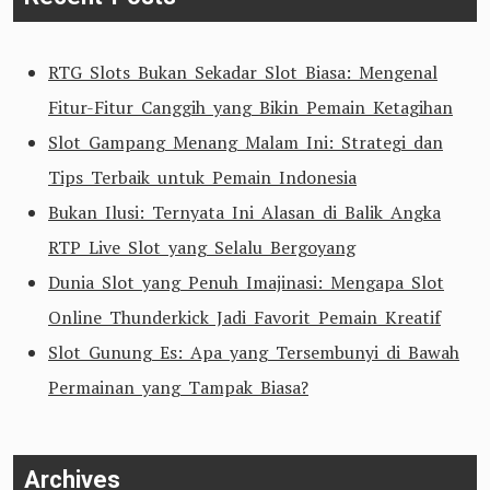
RTG Slots Bukan Sekadar Slot Biasa: Mengenal
Fitur-Fitur Canggih yang Bikin Pemain Ketagihan
Slot Gampang Menang Malam Ini: Strategi dan
Tips Terbaik untuk Pemain Indonesia
Bukan Ilusi: Ternyata Ini Alasan di Balik Angka
RTP Live Slot yang Selalu Bergoyang
Dunia Slot yang Penuh Imajinasi: Mengapa Slot
Online Thunderkick Jadi Favorit Pemain Kreatif
Slot Gunung Es: Apa yang Tersembunyi di Bawah
Permainan yang Tampak Biasa?
Archives