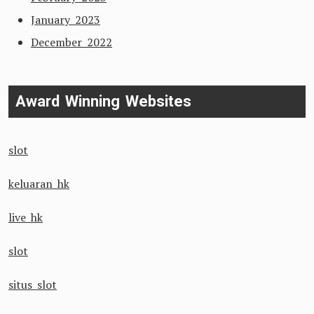
January 2023
December 2022
Award Winning Websites
slot
keluaran hk
live hk
slot
situs slot