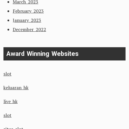
March 2023
February 2023
January 2023
December 2022
Award Winning Websites
slot
keluaran hk
live hk
slot