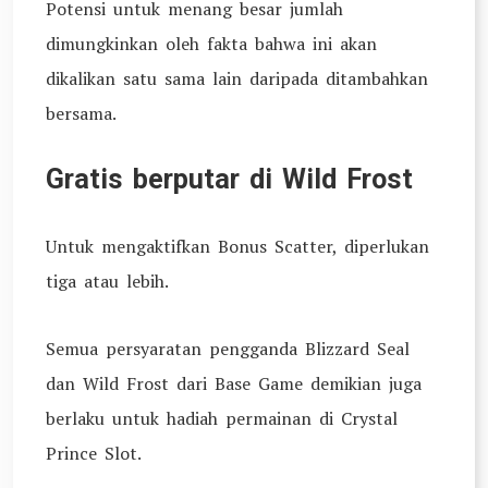
Potensi untuk menang besar jumlah
dimungkinkan oleh fakta bahwa ini akan
dikalikan satu sama lain daripada ditambahkan
bersama.
Gratis berputar di Wild Frost
Untuk mengaktifkan Bonus Scatter, diperlukan
tiga atau lebih.
Semua persyaratan pengganda Blizzard Seal
dan Wild Frost dari Base Game demikian juga
berlaku untuk hadiah permainan di Crystal
Prince Slot.