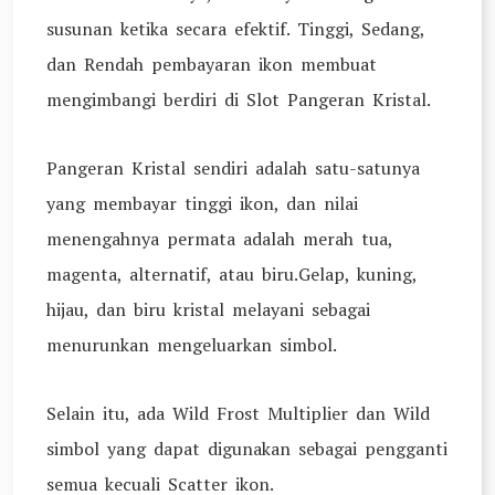
susunan ketika secara efektif. Tinggi, Sedang,
dan Rendah pembayaran ikon membuat
mengimbangi berdiri di Slot Pangeran Kristal.
Pangeran Kristal sendiri adalah satu-satunya
yang membayar tinggi ikon, dan nilai
menengahnya permata adalah merah tua,
magenta, alternatif, atau biru.Gelap, kuning,
hijau, dan biru kristal melayani sebagai
menurunkan mengeluarkan simbol.
Selain itu, ada Wild Frost Multiplier dan Wild
simbol yang dapat digunakan sebagai pengganti
semua kecuali Scatter ikon.