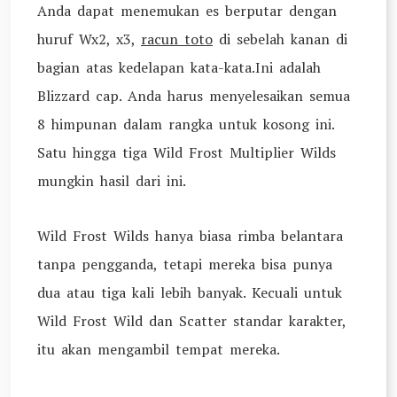
Anda dapat menemukan es berputar dengan
huruf Wx2, x3,
racun toto
di sebelah kanan di
bagian atas kedelapan kata-kata.Ini adalah
Blizzard cap. Anda harus menyelesaikan semua
8 himpunan dalam rangka untuk kosong ini.
Satu hingga tiga Wild Frost Multiplier Wilds
mungkin hasil dari ini.
Wild Frost Wilds hanya biasa rimba belantara
tanpa pengganda, tetapi mereka bisa punya
dua atau tiga kali lebih banyak. Kecuali untuk
Wild Frost Wild dan Scatter standar karakter,
itu akan mengambil tempat mereka.