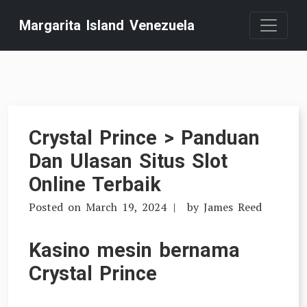
Skip
Margarita Island Venezuela
to
content
Crystal Prince > Panduan
Dan Ulasan Situs Slot
Online Terbaik
Posted on
March 19, 2024
by
James Reed
Kasino mesin bernama
Crystal Prince