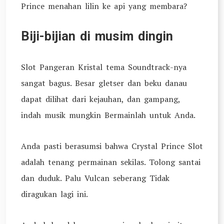
Prince menahan lilin ke api yang membara?
Biji-bijian di musim dingin
Slot Pangeran Kristal tema Soundtrack-nya
sangat bagus. Besar gletser dan beku danau
dapat dilihat dari kejauhan, dan gampang,
indah musik mungkin Bermainlah untuk Anda.
Anda pasti berasumsi bahwa Crystal Prince Slot
adalah tenang permainan sekilas. Tolong santai
dan duduk. Palu Vulcan seberang Tidak
diragukan lagi ini.