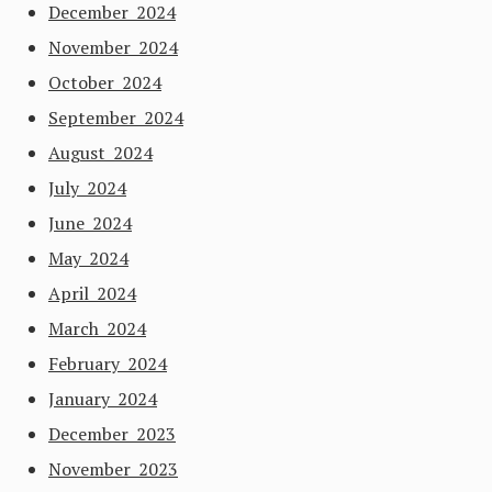
December 2024
November 2024
October 2024
September 2024
August 2024
July 2024
June 2024
May 2024
April 2024
March 2024
February 2024
January 2024
December 2023
November 2023