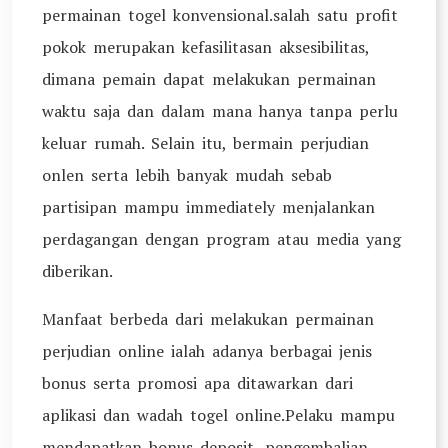
permainan togel konvensional.salah satu profit
pokok merupakan kefasilitasan aksesibilitas,
dimana pemain dapat melakukan permainan
waktu saja dan dalam mana hanya tanpa perlu
keluar rumah. Selain itu, bermain perjudian
onlen serta lebih banyak mudah sebab
partisipan mampu immediately menjalankan
perdagangan dengan program atau media yang
diberikan.
Manfaat berbeda dari melakukan permainan
perjudian online ialah adanya berbagai jenis
bonus serta promosi apa ditawarkan dari
aplikasi dan wadah togel online.Pelaku mampu
mendapatkan bonus deposit, pengembalian