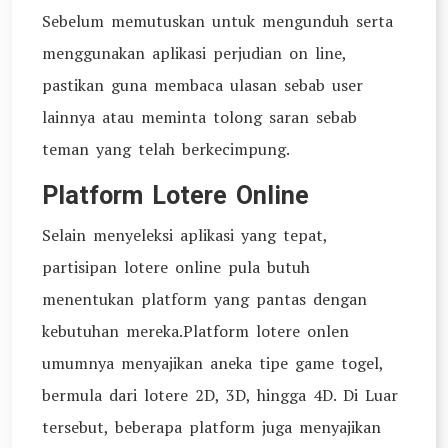
Sebelum memutuskan untuk mengunduh serta
menggunakan aplikasi perjudian on line,
pastikan guna membaca ulasan sebab user
lainnya atau meminta tolong saran sebab
teman yang telah berkecimpung.
Platform Lotere Online
Selain menyeleksi aplikasi yang tepat,
partisipan lotere online pula butuh
menentukan platform yang pantas dengan
kebutuhan mereka.Platform lotere onlen
umumnya menyajikan aneka tipe game togel,
bermula dari lotere 2D, 3D, hingga 4D. Di Luar
tersebut, beberapa platform juga menyajikan