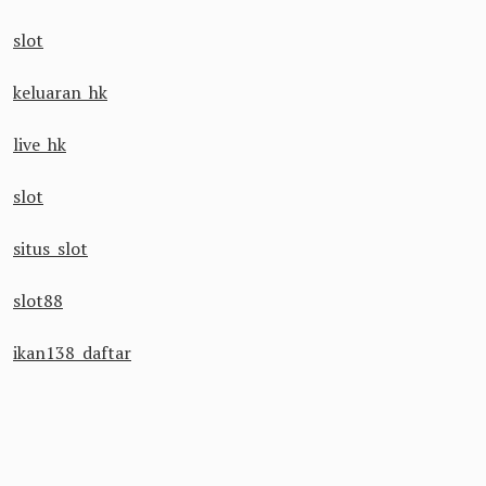
slot
keluaran hk
live hk
slot
situs slot
slot88
ikan138 daftar