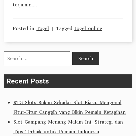
terjamin.…
Posted in
Togel
Tagged
togel online
Search
for:
Recent Posts
RTG Slots Bukan Sekadar Slot Biasa: Mengenal
Fitur-Fitur Canggih yang Bikin Pemain Ketagihan
Slot Gampang Menang Malam Ini: Strategi dan
Tips Terbaik untuk Pemain Indonesia