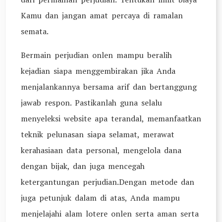
Kamu dan jangan amat percaya di ramalan
semata.
Bermain perjudian onlen mampu beralih
kejadian siapa menggembirakan jika Anda
menjalankannya bersama arif dan bertanggung
jawab respon. Pastikanlah guna selalu
menyeleksi website apa terandal, memanfaatkan
teknik pelunasan siapa selamat, merawat
kerahasiaan data personal, mengelola dana
dengan bijak, dan juga mencegah
ketergantungan perjudian.Dengan metode dan
juga petunjuk dalam di atas, Anda mampu
menjelajahi alam lotere onlen serta aman serta