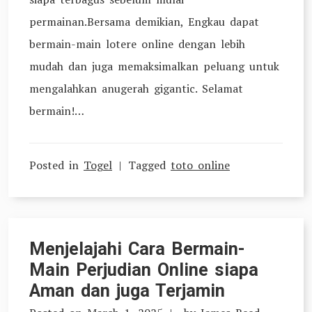
permainan.Bersama demikian, Engkau dapat
bermain-main lotere online dengan lebih
mudah dan juga memaksimalkan peluang untuk
mengalahkan anugerah gigantic. Selamat
bermain!…
Posted in
Togel
Tagged
toto online
Menjelajahi Cara Bermain-
Main Perjudian Online siapa
Aman dan juga Terjamin