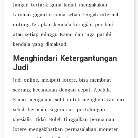
Jangan tertarik guna lanjut mengakukan
taruhan gigantic cuma sebab tengah internal
untung.Tetapkan kendala kerugian per hari
atau setiap minggu Kamu dan juga patuhi
kendala yang dimaksud.
Menghindari Ketergantungan
Judi
Judi online, meliputi lotere, bisa membuat
seorang kecanduan dengan cepat. Apabila
Kamu mengalami sulit untuk menghentikan diri
sebab bermain, segera cari pertolongan
spesialis. Tidak Boleh tinggalkan permainan
lotere mengakibatkan permasalahan moneter