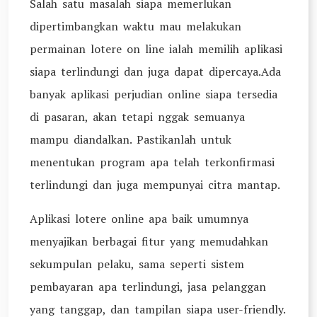
Salah satu masalah siapa memerlukan
dipertimbangkan waktu mau melakukan
permainan lotere on line ialah memilih aplikasi
siapa terlindungi dan juga dapat dipercaya.Ada
banyak aplikasi perjudian online siapa tersedia
di pasaran, akan tetapi nggak semuanya
mampu diandalkan. Pastikanlah untuk
menentukan program apa telah terkonfirmasi
terlindungi dan juga mempunyai citra mantap.
Aplikasi lotere online apa baik umumnya
menyajikan berbagai fitur yang memudahkan
sekumpulan pelaku, sama seperti sistem
pembayaran apa terlindungi, jasa pelanggan
yang tanggap, dan tampilan siapa user-friendly.