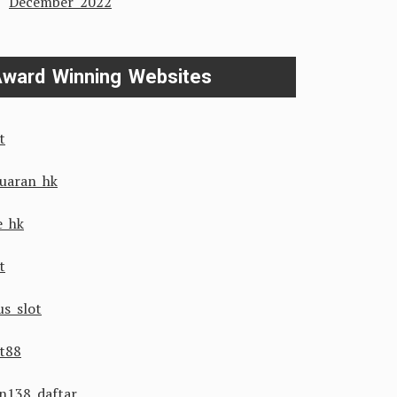
December 2022
ward Winning Websites
t
luaran hk
e hk
t
us slot
ot88
an138 daftar