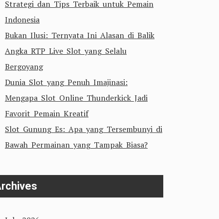
Strategi dan Tips Terbaik untuk Pemain
Indonesia
Bukan Ilusi: Ternyata Ini Alasan di Balik
Angka RTP Live Slot yang Selalu
Bergoyang
Dunia Slot yang Penuh Imajinasi:
Mengapa Slot Online Thunderkick Jadi
Favorit Pemain Kreatif
Slot Gunung Es: Apa yang Tersembunyi di
Bawah Permainan yang Tampak Biasa?
rchives