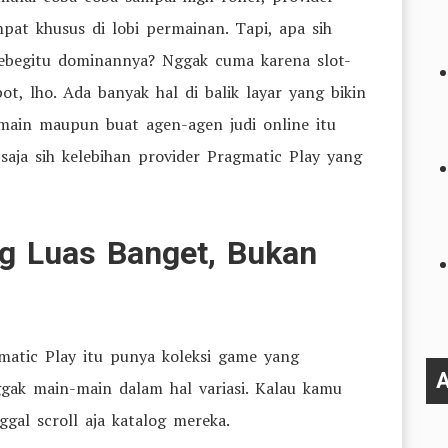
pat khusus di lobi permainan. Tapi, apa sih
sebegitu dominannya? Nggak cuma karena slot-
ot, lho. Ada banyak hal di balik layar yang bikin
emain maupun buat agen-agen judi online itu
 saja sih kelebihan provider Pragmatic Play yang
g Luas Banget, Bukan
matic Play itu punya koleksi game yang
A
ggak main-main dalam hal variasi. Kalau kamu
ggal scroll aja katalog mereka.