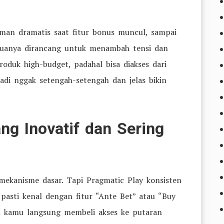
uman dramatis saat fitur bonus muncul, sampai
uanya dirancang untuk menambah tensi dan
oduk high-budget, padahal bisa diakses dari
adi nggak setengah-setengah dan jelas bikin
g Inovatif dan Sering
mekanisme dasar. Tapi Pragmatic Play konsisten
 pasti kenal dengan fitur “Ante Bet” atau “Buy
n kamu langsung membeli akses ke putaran