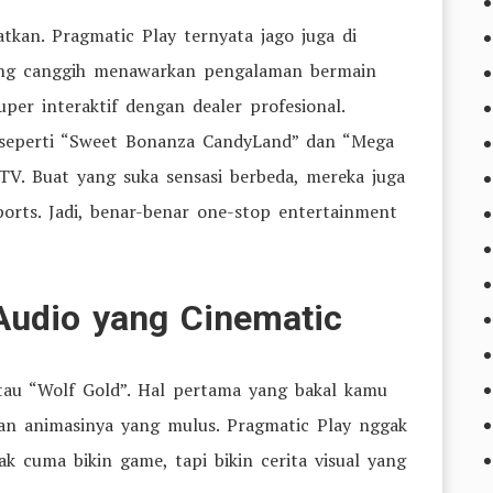
kan. Pragmatic Play ternyata jago juga di
 yang canggih menawarkan pengalaman bermain
uper interaktif dengan dealer profesional.
seperti “Sweet Bonanza CandyLand” dan “Mega
V. Buat yang suka sensasi berbeda, mereka juga
ports. Jadi, benar-benar one-stop entertainment
 Audio yang Cinematic
tau “Wolf Gold”. Hal pertama yang bakal kamu
dan animasinya yang mulus. Pragmatic Play nggak
gak cuma bikin game, tapi bikin cerita visual yang