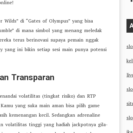
online!
er Wilds” di “Gates of Olympus” yang bisa
A
“Tumble” di mana simbol yang menang meledak
Mereka terus berinovasi supaya pemain nggak
slo
y yang ini bikin setiap sesi main punya potensi
ke
liv
dan Transparan
slo
nandai volatilitas (tingkat risiko) dan RTP
sit
. Kamu yang suka main aman bisa pilih game
kasih kemenangan kecil. Sedangkan adrenaline
sl
 volatilitas tinggi yang hadiah jackpotnya gila-
ik