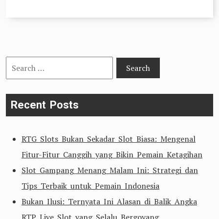
Search
for:
Recent Posts
RTG Slots Bukan Sekadar Slot Biasa: Mengenal
Fitur-Fitur Canggih yang Bikin Pemain Ketagihan
Slot Gampang Menang Malam Ini: Strategi dan
Tips Terbaik untuk Pemain Indonesia
Bukan Ilusi: Ternyata Ini Alasan di Balik Angka
RTP Live Slot yang Selalu Bergoyang