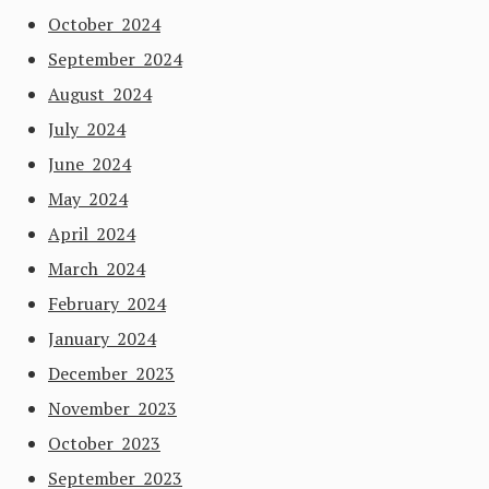
October 2024
September 2024
August 2024
July 2024
June 2024
May 2024
April 2024
March 2024
February 2024
January 2024
December 2023
November 2023
October 2023
September 2023