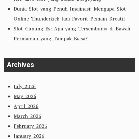
Dunia Slot yang Penuh Imajinasi: Mengapa Slot
Online Thunderkick Jadi Favorit Pemain Kreatif
Slot Gunung Es: Apa yang Tersembunyi di Bawah
Permainan yang Tampak Biasa?
Archives
July 2026
May 2026
April 2026
March 2026
February 2026
January 2026